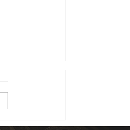
𝗮𝗶𝗻𝗲 #𝟱 𝗠𝗮𝗶𝘀𝗼𝗻
𝗦𝗢𝗡