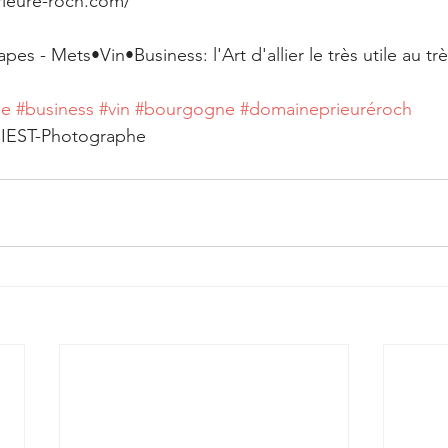
rieure-roch.com/
es - Mets•Vin•Business: l'Art d'allier le très utile au tr
ie
#business
#vin
#bourgogne
#domaineprieuréroch
HIEST-Photographe