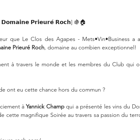
𝗼𝗺𝗮𝗶𝗻𝗲 𝗣𝗿𝗶𝗲𝘂𝗿𝗲́ 𝗥𝗼𝗰𝗵] 🍇🏠
ur que Le Clos des Agapes - Mets•Vin•Business a acc
ine Prieuré Roch
, domaine au combien exceptionnel!
chent à travers le monde et les membres du Club qui on
e ont eu cette chance hors du commun ?
ciement à 
Yannick Champ
 qui a présenté les vins du Do
de cette magnifique Soirée au travers sa passion du terr