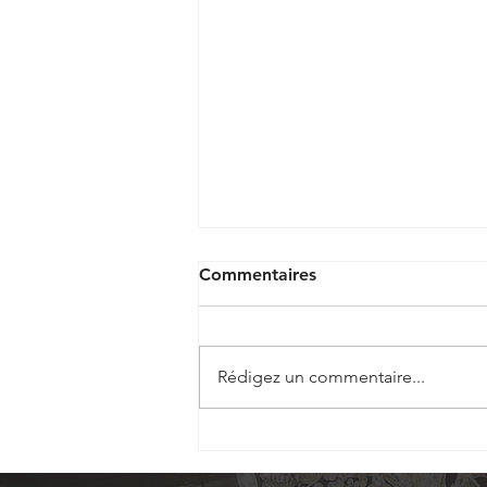
Commentaires
Rédigez un commentaire...
🏠🍇 [𝗗𝗼𝗺𝗮𝗶𝗻𝗲𝘀 #𝟱
Christophe BUISSON et