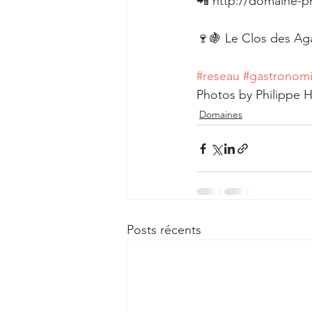
📲 http://domaine-p
🍷🍇 Le Clos des Agap
#reseau
#gastronom
Photos by Philippe 
Domaines
Posts récents