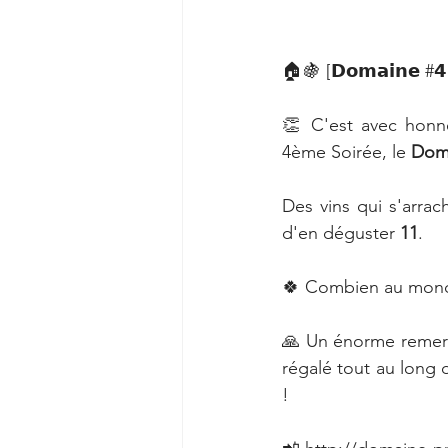
🏠🍇 [𝗗𝗼𝗺𝗮𝗶𝗻𝗲 #𝟰 
👏 C'est avec honne
4ème Soirée, le 
Doma
Des vins qui s'arra
d'en déguster 
11
.
🍀 Combien au mond
🙏 Un énorme remer
régalé tout au long 
!