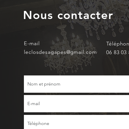
Domaine DUBREUIL-
FONTAINE] 🍇🏠
Nous contacter
E-mail
Télépho
leclosdesagapes@gmail.com
06 83 03 