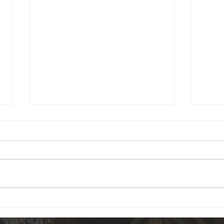
𝗗𝗼𝗺𝗮𝗶𝗻𝗲 #6 Benjamin
𝗗𝗼𝗺
LEROUX
𝗟𝗔