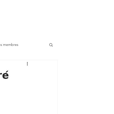
Membres d'honneur
Soirées / Actualités / VIP
Contact
es membres
𝗲́