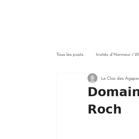
Tous les posts
Invités d'Honneur / VI
Le Clos des Agape
Domaines
𝗗𝗼𝗺𝗮𝗶𝗻
𝗥𝗼𝗰𝗵