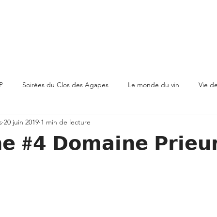
Accueil
Concept
Fondateurs
P
Soirées du Clos des Agapes
Le monde du vin
Vie d
s
20 juin 2019
1 min de lecture
𝗲 #𝟰 𝗗𝗼𝗺𝗮𝗶𝗻𝗲 𝗣𝗿𝗶𝗲𝘂𝗿