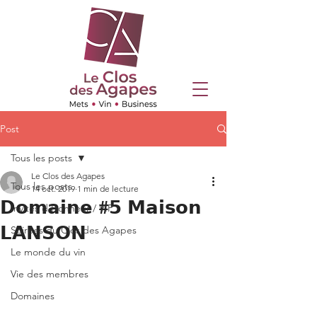
Post
Tous les posts
Le Clos des Agapes
Tous les posts
14 oct. 2019
1 min de lecture
𝗗𝗼𝗺𝗮𝗶𝗻𝗲 #𝟱 𝗠𝗮𝗶𝘀𝗼𝗻
Invités d'Honneur / VIP
𝗟𝗔𝗡𝗦𝗢𝗡
Soirées du Clos des Agapes
Le monde du vin
Vie des membres
Domaines