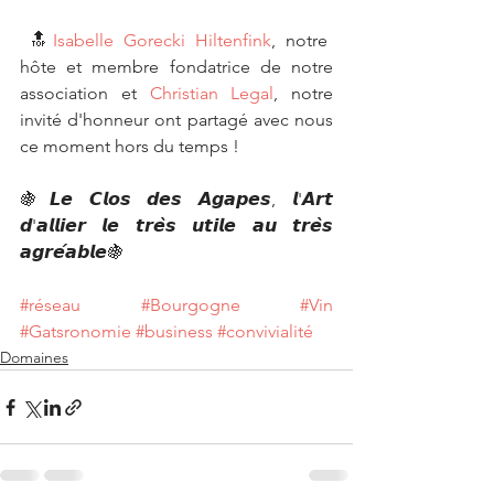
 🔝
Isabelle Gorecki Hiltenfink
, notre 
hôte et membre fondatrice de notre 
association et 
Christian Legal
, notre 
invité d'honneur ont partagé avec nous 
ce moment hors du temps !
🍇𝙇𝙚 𝘾𝙡𝙤𝙨 𝙙𝙚𝙨 𝘼𝙜𝙖𝙥𝙚𝙨, 𝙡'𝘼𝙧𝙩 
𝙙'𝙖𝙡𝙡𝙞𝙚𝙧 𝙡𝙚 𝙩𝙧𝙚̀𝙨 𝙪𝙩𝙞𝙡𝙚 𝙖𝙪 𝙩𝙧𝙚̀𝙨 
𝙖𝙜𝙧𝙚́𝙖𝙗𝙡𝙚🍇
#réseau
#Bourgogne
#Vin
#Gatsronomie
#business
#convivialité
Domaines